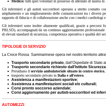
Medico:
tutti quei volontari in possesso di attestato di laurea 
Gli infermieri e gli autisti soccorritori operano a stretto contatto
ampliamento e un miglioramento delle comunicazioni tra i diversi profe
rapporto di fiducia e di collaborazione anche con i medici cardiologi e 
Gli infermieri sono inoltre altamente qualificati, grazie a percors
PBLSD), accompagnati da un continuo aggiornamento professionale e pe
di elevati standard di sicurezza, competenza operativa e qualità del ser
TIPOLOGIE DI SERVIZIO
La Croce Rossa Sammarinese opera nel nostro territorio attrave
Trasporto secondario privato
, dall'Ospedale di Stato a
Trasporto secondario richiesto dall'Istituto Sicurezza
Presidiano il
servizio ambulatoriale situato in centro storico
,
trasporto secondario privato in
Italia e all'estero
.
Assistenza a manifestazioni sportive
;
Assistenza a manifestazioni sociali e/o culturali;
Corsi pronto soccorso aziendale;
Corsi aggiornamento per autisti-soccorritori ed infer
AUTOMEZZI