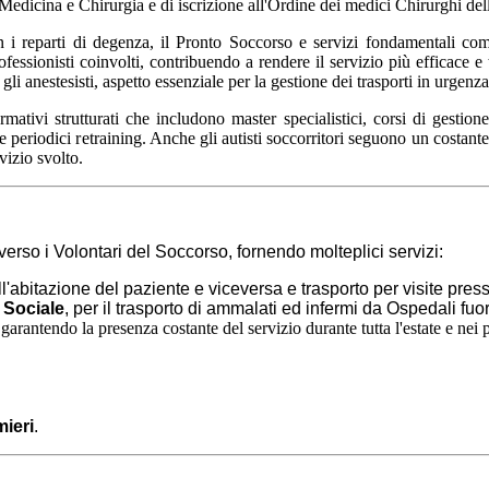
in Medicina e Chirurgia e di iscrizione all'Ordine dei medici Chirurghi d
 con i reparti di degenza, il Pronto Soccorso e servizi fondamentali co
ssionisti coinvolti, contribuendo a rendere il servizio più efficace e t
gli anestesisti, aspetto essenziale per la gestione dei trasporti in urge
i formativi strutturati che includono master specialistici, corsi di 
riodici retraining. Anche gli autisti soccorritori seguono un costant
vizio svolto.
rso i Volontari del Soccorso, fornendo molteplici servizi:
ll'abitazione del paziente e viceversa e trasporto per
visite press
 Sociale
, per il trasporto di ammalati ed infermi da Ospedali fuor
 garantendo la presenza costante del servizio durante tutta l'estate e nei 
mieri
.