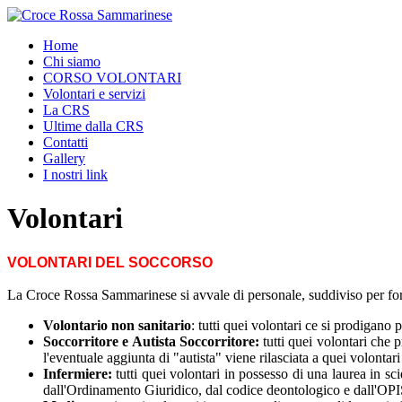
Home
Chi siamo
CORSO VOLONTARI
Volontari e servizi
La CRS
Ultime dalla CRS
Contatti
Gallery
I nostri link
Volontari
VOLONTARI DEL SOCCORSO
La Croce Rossa Sammarinese si avvale di personale, suddiviso per form
Volontario non sanitario
: tutti quei volontari ce si prodigano
Soccorritore e Autista Soccorritore:
tutti quei volontari che p
l'eventuale aggiunta di "autista" viene rilasciata a quei volont
Infermiere:
tutti quei volontari in possesso di una laurea in sc
dall'Ordinamento Giuridico, dal codice deontologico e dall'OP