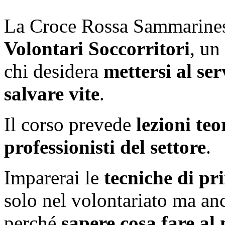
La Croce Rossa Sammarinese
Volontari Soccorritori
, un
chi desidera
mettersi al ser
salvare vite
.
Il corso prevede
lezioni teo
professionisti del settore
.
Imparerai le
tecniche di pr
solo nel volontariato ma anch
perché
sapere cosa fare a